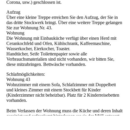
Corona, usw.) geschlossen ist.
Aufzug
Über eine kleine Treppe erreichen Sie den Aufzug, der Sie in
das dritte Stockwerk bringt. Über eine weitere Treppe gelangen
Sie zur Wohnung Nr. 43.
Wohnung
Die Wohnung mit Einbauküche verfügt über einen Herd mit
Cerankochfeld und Ofen, Kühlschrank, Kaffeemaschine,
Wasserkocher, Eierkocher, Toaster.
Handtücher, Seife Toilettenpapier sowie alle
Verbrauchsmaterialien sind nicht vorhanden, wir bitten Sie,
diese mitzubringen. Bettwäsche vorhanden.
Schlafmöglichkeiten:
Wohnung 43
Wohnzimmer mit einem Sofa, Schlafzimmer mit Doppelbett
und kleines Zimmer mit einem Stockbett für Kinder
(Kinderzimmer nicht beheizbar). Platz für 2 Kinderreisebetten
vorhanden.
Beim Verlassen der Wohnung muss die Küche und deren Inhalt
gereinigt und aufgeräumt hinterlassen sowie der Müll entsorgt
Cookie-Einstellungen
werden.
Diese Webseite verwendet Cookies, um Besuchern ein optimales
Den Müll können Sie am Parkplatz in einer Hütte in den
Nutzererlebnis zu bieten. Bestimmte Inhalte von Drittanbietern werden