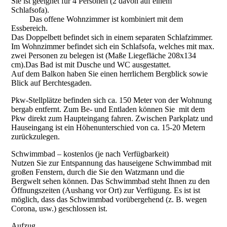
Sie ist geeignet für 4 Personen (2 davon auf einem
Schlafsofa).
Das offene Wohnzimmer ist kombiniert mit dem
Essbereich.
Das Doppelbett befindet sich in einem separaten Schlafzimmer.
Im Wohnzimmer befindet sich ein Schlafsofa, welches mit max.
zwei Personen zu belegen ist (Maße Liegefläche 208x134
cm).Das Bad ist mit Dusche und WC ausgestattet.
Auf dem Balkon haben Sie einen herrlichem Bergblick sowie
Blick auf Berchtesgaden.
Pkw-Stellplätze befinden sich ca. 150 Meter von der Wohnung
bergab entfernt. Zum Be- und Entladen können Sie mit dem
Pkw direkt zum Haupteingang fahren. Zwischen Parkplatz und
Hauseingang ist ein Höhenunterschied von ca. 15-20 Metern
zurückzulegen.
Schwimmbad – kostenlos (je nach Verfügbarkeit)
Nutzen Sie zur Entspannung das hauseigene Schwimmbad mit
großen Fenstern, durch die Sie den Watzmann und die
Bergwelt sehen können. Das Schwimmbad steht Ihnen zu den
Öffnungszeiten (Aushang vor Ort) zur Verfügung. Es ist ist
möglich, dass das Schwimmbad vorübergehend (z. B. wegen
Corona, usw.) geschlossen ist.
Aufzug