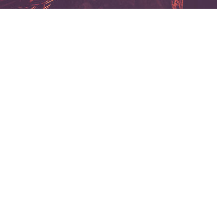
Cookie-Einstellungen
Diese Webseite verwendet Cookies, um Besuchern ein optimales
Nutzererlebnis zu bieten. Bestimmte Inhalte von Drittanbietern werden
nur angezeigt, wenn die entsprechende Option aktiviert ist. Die
Datenverarbeitung kann dann auch in einem Drittland erfolgen.
Weitere Informationen hierzu in der Datenschutzerklärung.
Technisch notwendige
Diese Cookies sind zum Betrieb der Webseite notwendig, z.B. zum
Schutz vor Hackerangriffen und zur Gewährleistung eines
konsistenten und der Nachfrage angepassten Erscheinungsbilds der
Seite.
Analytische
Diese Cookies werden verwendet, um das Nutzererlebnis weiter zu
optimieren. Hierunter fallen auch Statistiken, die dem
Webseitenbetreiber von Drittanbietern zur Verfügung gestellt werden,
sowie die Ausspielung von personalisierter Werbung durch die
Nachverfolgung der Nutzeraktivität über verschiedene Webseiten.
Drittanbieter-Inhalte
Diese Webseite bietet möglicherweise Inhalte oder Funktionalitäten an,
Startseite
Zimmer und Preise
Reservierungen
Kontakt
die von Drittanbietern eigenverantwortlich zur Verfügung gestellt
werden. Diese Drittanbieter können eigene Cookies setzen, z.B. um