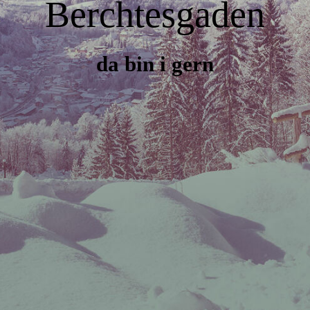
Berchtesgaden
da bin i gern