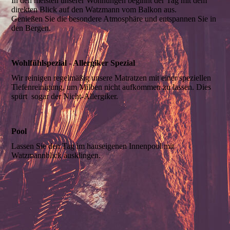
In den meisten unserer Wohnungen beginnt der Tag mit dem
direkten Blick auf den Watzmann vom Balkon aus.
Genießen Sie die besondere Atmosphäre und entspannen Sie in
den Bergen.
Wohlfühlspezial - Allergiker Spezial
Wir reinigen regelmäßig unsere Matratzen mit einer speziellen
Tiefenreinigung, um Milben nicht aufkommen zu lassen. Dies
spürt sogar der Nicht-Allergiker.
Pool
Lassen Sie den Tag im hauseigenen Innenpool mit
Watzmannblick ausklingen.