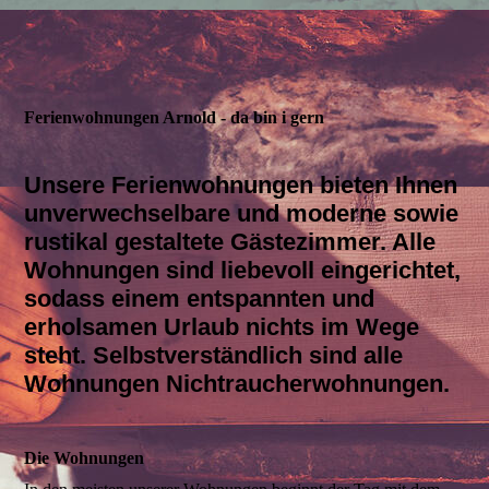
Ferienwohnungen Arnold - da bin i gern
Unsere Ferienwohnungen bieten Ihnen
unverwechselbare und moderne sowie
rustikal gestaltete Gästezimmer. Alle
Wohnungen sind liebevoll eingerichtet,
sodass einem entspannten und
erholsamen Urlaub nichts im Wege
steht. Selbstverständlich sind alle
Wohnungen Nichtraucherwohnungen.
Die Wohnungen